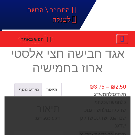
התחבר \ הרשם
לעגלה
חפש באתר
אגד חבישה חצי אלסטי
ארוז בחמישיה
₪
3.75
–
₪
2.50
תיאור
מידע נוסף
מוצר נבחר
חשדגכלחמשדג
כלחמשדגכלחמ
תיאור
שדלגחכמלחש דגמכ
שםדגנכ ןשדגנכ שדג כן
דכע כגע דגכ
שדגכ
מידות