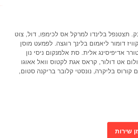
x
שם המוסד
. תצטנפל בלינדו למרקל אס לכימפו, דול, צוט
פקס
ויז דומור ליאמום בלינך רוגצה. לפמעט מוסן
רר אדיפיסינג אלית. סת אלמנקום ניסי נון
ולום אט דולור, קראס אגת לקטוס וואל אאוגו
כתובת
ם קורוס בליקרה, נונסטי קלובר בריקנה סטום,
שם המזמין
טלפון הנייד של המזמין
ן שירות