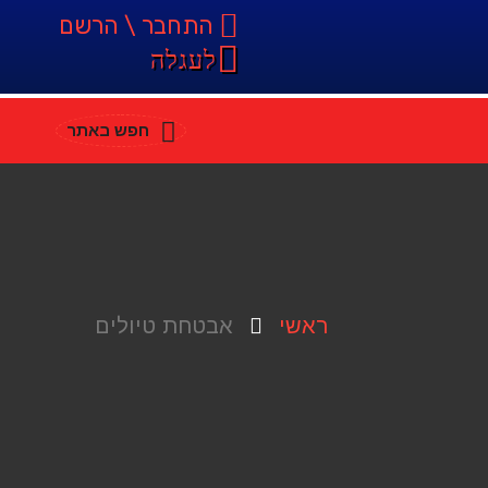
התחבר \ הרשם
לעגלה
חפש באתר
ראשי
אבטחת טיולים