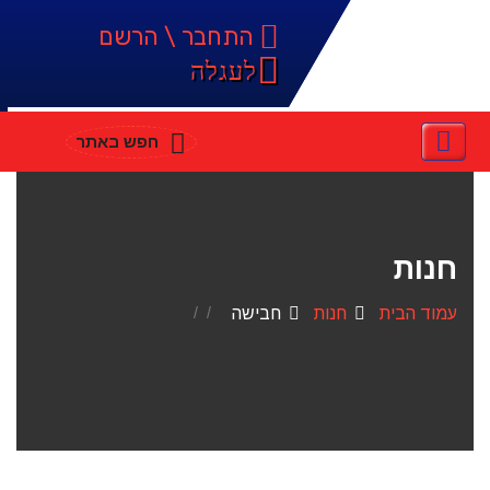
התחבר \ הרשם
לעגלה
חפש באתר
חנות
עמוד הבית
חנות
חבישה
/
/