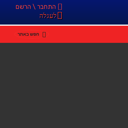
התחבר \ הרשם
לעגלה
חפש באתר