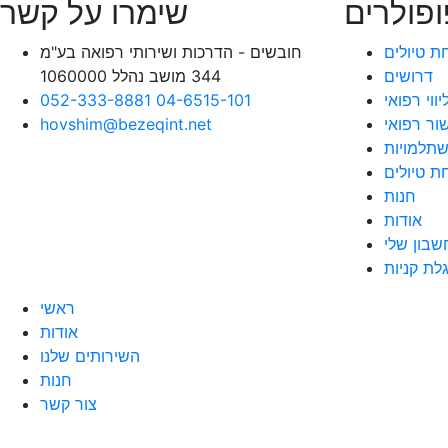
ופולרים
שימרו על קשר
חת טיולים
חובשים - הדרכות ושירותי רפואה בע"מ
דרושים
344 מושב נהלל 1060000
יווי רפואי
04-6515-101
052-333-8881
שור רפואי
hovshim@bezeqint.net
שתלמויות
 טיולים
חנות
אודות
שבון שלי
לת קניות
ראשי
אודות
השירותים שלנו
חנות
צור קשר