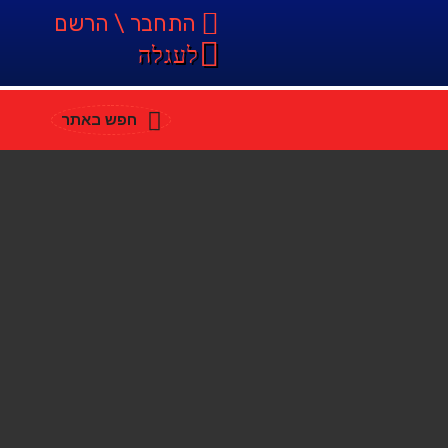
התחבר \ הרשם
לעגלה
חפש באתר