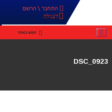
התחבר \ הרשם
לעגלה
חפש באתר
DSC_0923