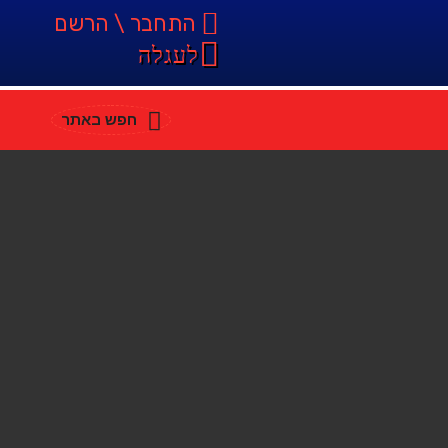
התחבר \ הרשם
לעגלה
חפש באתר