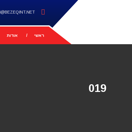
M@BEZEQINT.NET
ראשי
אודות
019